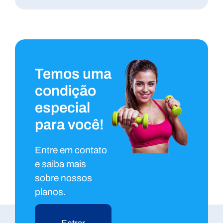
Temos uma
condição
especial
para você!
Entre em contato
e saiba mais
sobre nossos
planos.