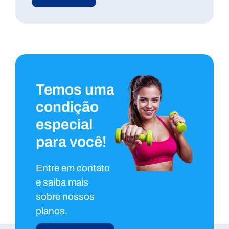
Temos uma
condição
especial
para você!
Entre em contato
e saiba mais
sobre nossos
planos.